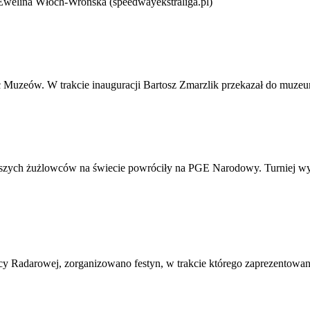
welina Włoch-Wrońska (speedwayekstraliga.pl)
Muzeów. W trakcie inauguracji Bartosz Zmarzlik przekazał do muzeu
zych żużlowców na świecie powróciły na PGE Narodowy. Turniej wygr
cy Radarowej, zorganizowano festyn, w trakcie którego zaprezentowane