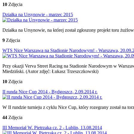
10
Zdjęcia
Działka na Ursynowie - marzec 2015
Działka na Ursynowie, na której został zgłoszony projekt toru żużl
9
Zdjęcia
WTS Nice Warszawa na Stadionie Narodowym! - Warszawa, 20.09.2
Przy okazji Verva Street Racing na Stadionie Narodowym w Warszaw
Miedziński. (Autor zdjęć: Łukasz Trzeszczkowski)
10
Zdjęcia
II runda Nice Cup 2014 - Bydgoszcz, 2.09.2014 r.
W II rundzie turnieju z cyklu Nice Cup, który rozegrany został na t
44
Zdjęcia
III Memoriał W. Pietrzaka cz. 2 - Lublin, 13.08.2014