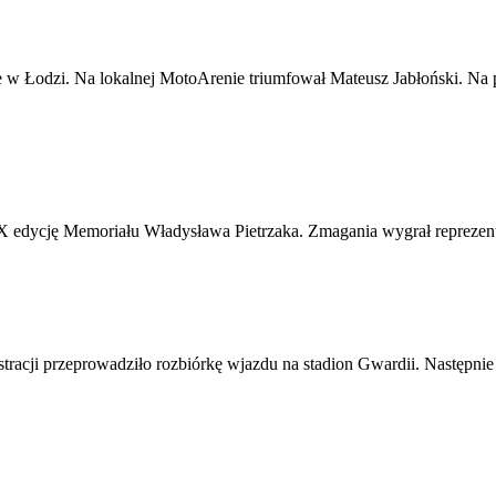
e w Łodzi. Na lokalnej MotoArenie triumfował Mateusz Jabłoński. Na
IX edycję Memoriału Władysława Pietrzaka. Zmagania wygrał reprezent
tracji przeprowadziło rozbiórkę wjazdu na stadion Gwardii. Następn