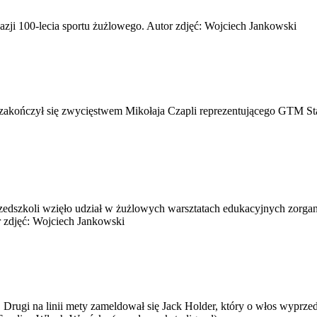
ji 100-lecia sportu żużlowego. Autor zdjęć: Wojciech Jankowski
 zakończył się zwycięstwem Mikołaja Czapli reprezentującego GTM S
zedszkoli wzięło udział w żużlowych warsztatach edukacyjnych zorg
r zdjęć: Wojciech Jankowski
u. Drugi na linii mety zameldował się Jack Holder, który o włos wyp