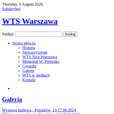
Thursday, 6 August 2026.
Subskrybuj
WTS Warszawa
Szukaj:
Strona główna
Historia
Stowarzyszenie
WTS Nice Warszawa
Memoriał W. Pietrzaka
Gwardia
Galeria
WTS w mediach
Kontakt
Galeria
Wystawa żużlowa - Pruszków, 13-17.06.2024