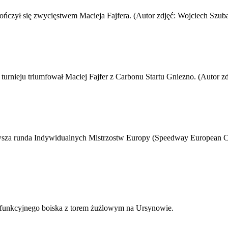
kończył się zwycięstwem Macieja Fajfera. (Autor zdjęć: Wojciech Szub
turnieju triumfował Maciej Fajfer z Carbonu Startu Gniezno. (Autor zd
wsza runda Indywidualnych Mistrzostw Europy (Speedway European Ch
lofunkcyjnego boiska z torem żużlowym na Ursynowie.