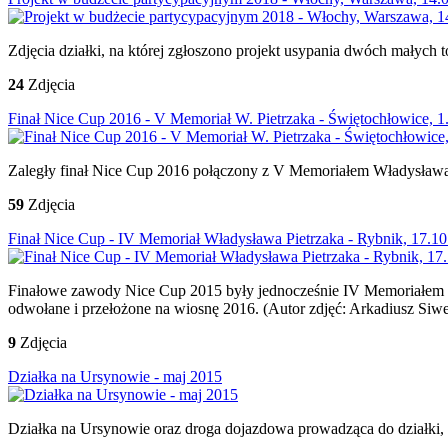
Zdjęcia działki, na której zgłoszono projekt usypania dwóch małych
24
Zdjęcia
Finał Nice Cup 2016 - V Memoriał W. Pietrzaka - Świętochłowice, 1
Zaległy finał Nice Cup 2016 połączony z V Memoriałem Władysława
59
Zdjęcia
Finał Nice Cup - IV Memoriał Władysława Pietrzaka - Rybnik, 17.1
Finałowe zawody Nice Cup 2015 były jednocześnie IV Memoriałem Wł
odwołane i przełożone na wiosnę 2016. (Autor zdjęć: Arkadiusz Siw
9
Zdjęcia
Działka na Ursynowie - maj 2015
Działka na Ursynowie oraz droga dojazdowa prowadząca do działki, n