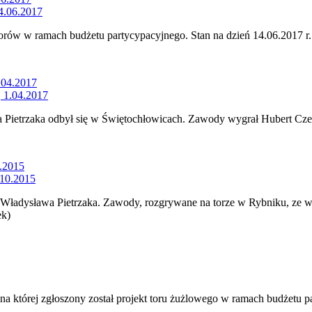
 torów w ramach budżetu partycypacyjnego. Stan na dzień 14.06.2017 r.
.04.2017
 Pietrzaka odbył się w Świętochłowicach. Zawody wygrał Hubert Cze
0.2015
adysława Pietrzaka. Zawody, rozgrywane na torze w Rybniku, ze wzg
ek)
a której zgłoszony został projekt toru żużlowego w ramach budżetu p