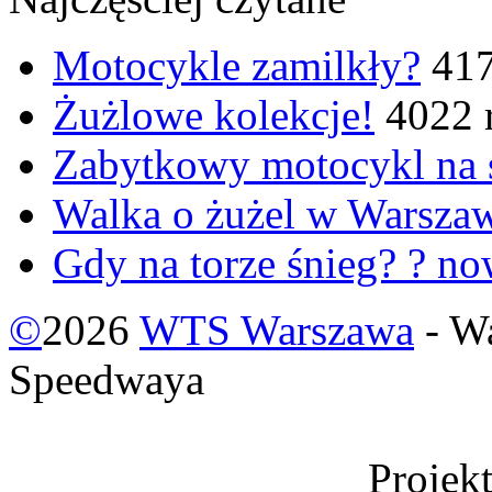
Motocykle zamilkły?
417
Żużlowe kolekcje!
4022 
Zabytkowy motocykl na
Walka o żużel w Warsza
Gdy na torze śnieg? ? n
©
2026
WTS Warszawa
- W
Speedwaya
Projek