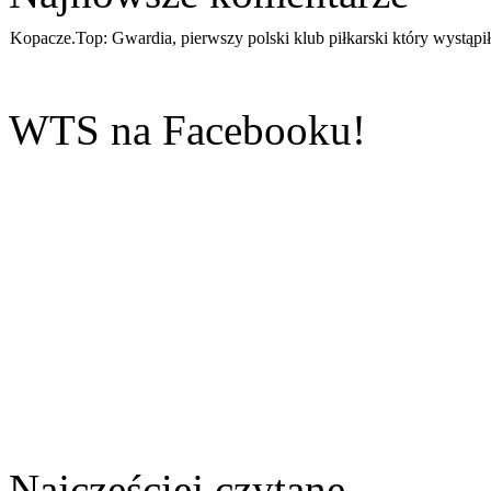
Kopacze.Top:
Gwardia, pierwszy polski klub piłkarski który wystąpił
Sylwia:
Pięknie napisany artykuł....
WTS na Facebooku!
Grzegorz:
Jakim cudem Władysław Pietrzak zdołał być członkiem P
powstał w 19...
fff:
'dobra' zmiana...
Ewa:
Aż miło popatrzeć. Trzeba śmigać!...
Najczęściej czytane