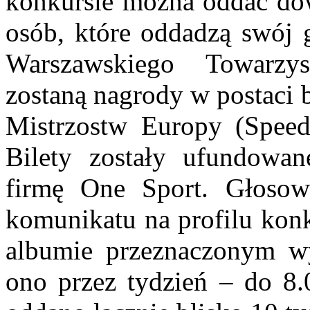
konkursie można oddać dow
osób, które oddadzą swój g
Warszawskiego Towarzy
zostaną nagrody w postaci 
Mistrzostw Europy (Spee
Bilety zostały ufundowa
firmę One Sport. Głosowa
komunikatu na profilu ko
albumie przeznaczonym wy
ono przez tydzień – do 8.