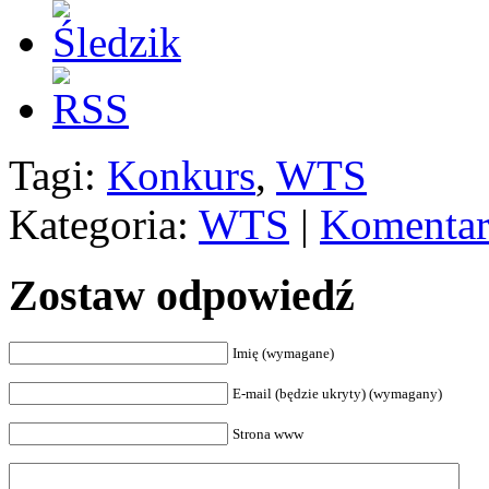
Tagi:
Konkurs
,
WTS
Kategoria:
WTS
|
Komentar
Zostaw odpowiedź
Imię (wymagane)
E-mail (będzie ukryty) (wymagany)
Strona www