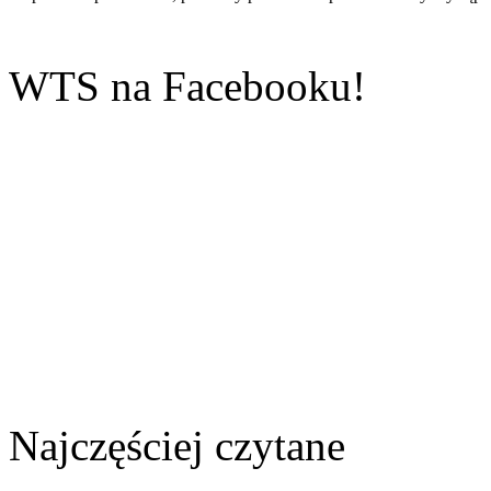
Sylwia:
Pięknie napisany artykuł....
WTS na Facebooku!
Grzegorz:
Jakim cudem Władysław Pietrzak zdołał być członkiem P
powstał w 19...
fff:
'dobra' zmiana...
Ewa:
Aż miło popatrzeć. Trzeba śmigać!...
Najczęściej czytane