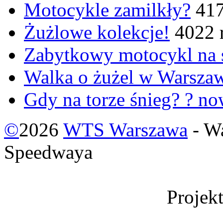
Motocykle zamilkły?
417
Żużlowe kolekcje!
4022 
Zabytkowy motocykl na
Walka o żużel w Warsza
Gdy na torze śnieg? ? n
©
2026
WTS Warszawa
- W
Speedwaya
Projek