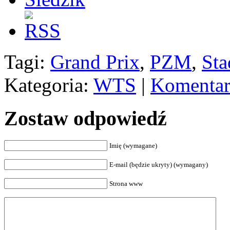
Tagi:
Grand Prix
,
PZM
,
St
Kategoria:
WTS
|
Komentar
Zostaw odpowiedź
Imię (wymagane)
E-mail (będzie ukryty) (wymagany)
Strona www